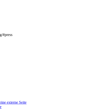
g/#press
eine externe Seite
e